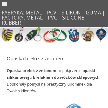
FABRYKA: METAL – PCV – SILIKON – GUMA |
FACTORY: METAL – PVC – SILICONE –
RUBBER
Skip to content
Opaska brelok z żetonem
Opaska brelok z żetonem
to połączenie
opaski
silikonowej
z
brelokiem do wózków sklepowych
.
Doskonały pomysł na praktyczny upominek dla
Twoich klientów.