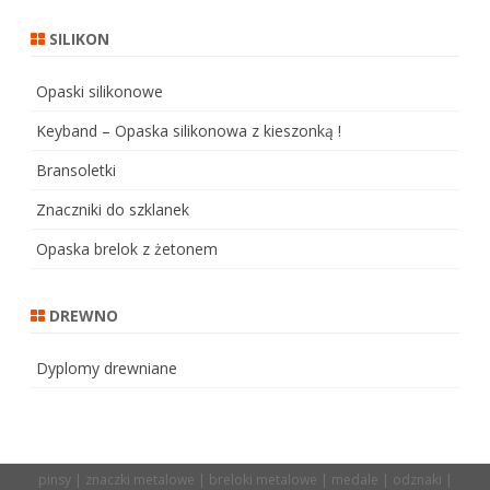
SILIKON
Opaski silikonowe
Keyband – Opaska silikonowa z kieszonką !
Bransoletki
Znaczniki do szklanek
Opaska brelok z żetonem
DREWNO
Dyplomy drewniane
pinsy | znaczki metalowe | breloki metalowe | medale | odznaki |